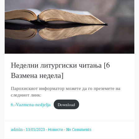
Неделни литургиски читања [6
Вазмена недела]
Парохискиот информатор можете да го преземете на
следниот линк:
6.-Vazmena-nedjelja
Download
admin
-
13/05/2023
-
Новости
-
No Comments