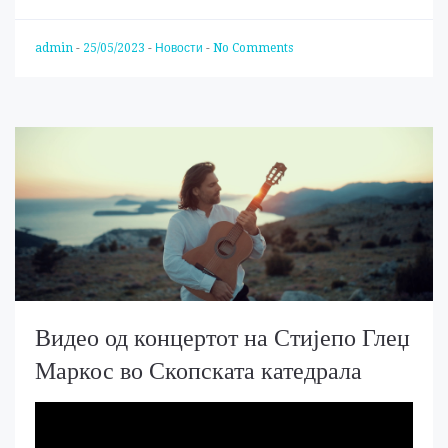
admin
-
25/05/2023
-
Новости
-
No Comments
Видео од концертот на Стијепо Глеџ
Маркос во Скопската катедрала