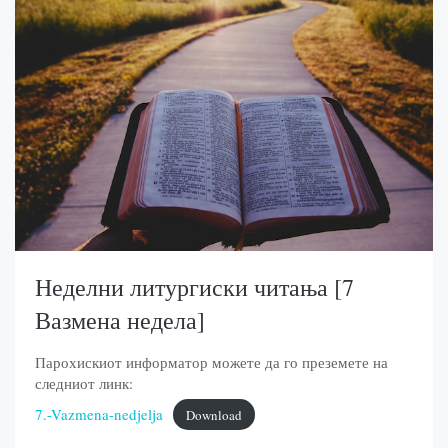
Неделни литургиски читања [7
Вазмена недела]
Парохискиот информатор можете да го преземете на
следниот линк:
7.-Vazmena-nedjelja
Download