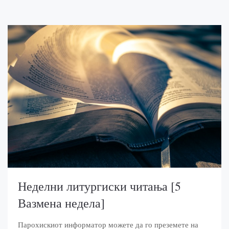
Неделни литургиски читања [5
Вазмена недела]
Парохискиот информатор можете да го преземете на