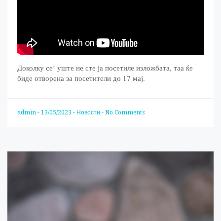
Доколку се’ уште не сте ја посетиле изложбата, таа ќе
биде отворена за посетители до 17 мај.
admin
-
13/05/2023
-
Новости
-
No Comments