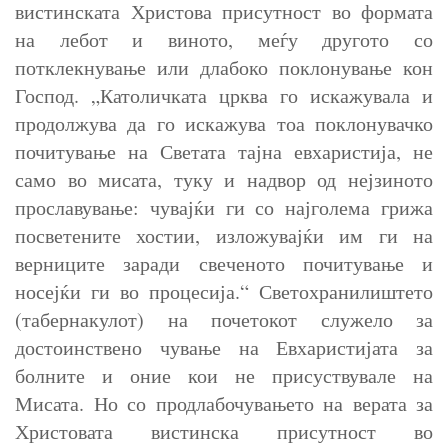
вистинската Христова присутност во формата
на лебот и виното, меѓу другото со
потклекнување или длабоко поклонување кон
Господ. „Католичката црква го искажувала и
продолжува да го искажува тоа поклонувачко
почитување на Светата тајна евхаристија, не
само во мисата, туку и надвор од нејзиното
прославување: чувајќи ги со најголема грижа
посветените хостии, изложувајќи им ги на
верниците заради свеченото почитување и
носејќи ги во процесија.“ Светохранилиштето
(табернакулот) на почетокот служело за
достоинствено чување на Евхаристијата за
болните и оние кои не присуствувале на
Мисата. Но со продлабочувањето на верата за
Христовата вистинска присутност во