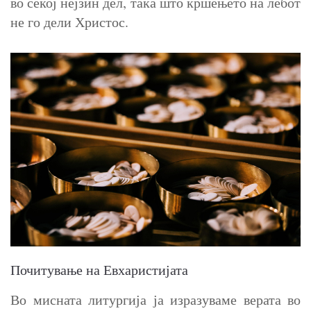
во секој нејзин дел, така што кршењето на лебот
не го дели Христос.
Почитување на Евхаристијата
Во мисната литургија ја изразуваме верата во