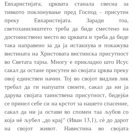
Евхаристијата, црквата станала свесна за
тивкото поклонување пред Господ - присутен
преку Евхаристијата. Заради тоа,
светоханилиштето треба да биде сместено на
достоинствено место во црквата и треба да биде
така направено за да ја истакнува и покажува
вистината на Христовата вистинска присутност
во Светата тајна. Многу е прикладно што Исус
сакал да остане присутен во својата црква преку
овој единствен начин. Тој во својот видлив лик
требал да ги напушти своите, сакал да ни ја
дарува својата таинствена присутност, бидејќи
се принел себе си на крстот за нашето спасение,
сакал да ни ја остави во спомен таа љубов со
која нѐ љубел „до крај“ (Иван 13,1), сѐ до дарот
на својот живот. Навистина во својата