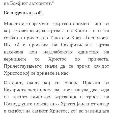
на Божјиот авторитет.“
Велигденска гозба
Мисата истовремено е жртвен спомен - чин во
кој се овековечува жртвата на Крстот, и света
гозба на причест со Телото и Крвта Господови.
Но, сѐ е прослава на Евхаритиската жртва
насочена кон најдлабокото единство на
верниците со Христос по причеста.
Причестаувањето значи да се прими самиот
Христос кој се принесе за нас.
Олтарот, околу кој се собира Црквата во
Евхаристиската прослава, претставува два вида
на истото таинство: жртвеник и трпеза на
Господ, уште повеќе што Хритсијанскиот олтар
е симбол на самиот Христос, кој во заеднциата