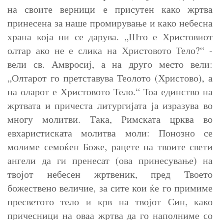
на своите верници е присутен како жртва
принесена за наше промирување и како небесна
храна која ни се дарува. „Што е Христовиот
олтар ако не е слика на Христовото Тело?“ -
вели св. Амвросиј, а на друго место вели:
„Олтарот го претставува Теолото (Христово), а
на оларот е Христовото Тело.“ Тоа единство на
жртвата и причеста литургијата ја изразува во
многу молитви. Така, Римската црква во
евхаристиската молитва моли: Понозно се
молиме семоќен Боже, рацете на твоите свети
ангели да ги пренесат (ова принесување) на
твојот небесен жртвеник, пред Твоето
божествено величие, за сите кои ќе го примиме
пресветото тело и крв на твојот Син, како
причесници на оваа жртва да го наполниме со