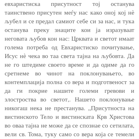
евхаристиска присутност тој останува
таинствено присутен меѓу нас како оној кој нѐ
љубел и се предал самиот себе си за нас, и тука
останува преку знаците кои ја изразуваат
неговата љубов кон нас: Црквата и светот имаат
голема потреба од Евхаристиско почитување,
Исус нѐ чека во таа света тајна на љубовта. Да
не го штедиме своето време и да одиме да го
сретнеме во чинот на поклонувањето, во
контемплација полна со вера и подготвеност за
да ги покрие нашите големи гревови и
злостроства во светот,. Нашето поклонување
никогаш нека не престанува. „Присутноста на
вистинското Тело и вистинската Крв Христова
во оваа тајна не може да се спознае со сетилата,
вели св. Тома, туку само со вера која се темели