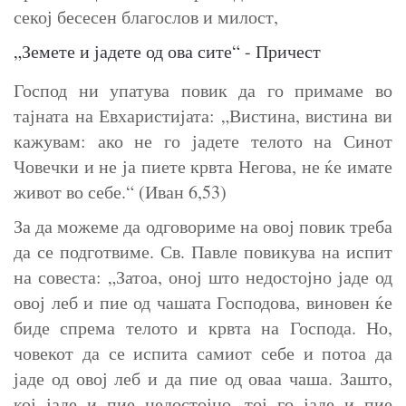
секој бесесен благослов и милост,
„Земете и јадете од ова сите“ - Причест
Господ ни упатува повик да го примаме во
тајната на Евхаристијата: „Вистина, вистина ви
кажувам: ако не го јадете телото на Синот
Човечки и не ја пиете крвта Негова, не ќе имате
живот во себе.“ (Иван 6,53)
За да можеме да одговориме на овој повик треба
да се подготвиме. Св. Павле повикува на испит
на совеста: „Затоа, оној што недостојно јаде од
овој леб и пие од чашата Господова, виновен ќе
биде спрема телото и крвта на Господа. Но,
човекот да се испита самиот себе и потоа да
јаде од овој леб и да пие од оваа чаша. Зашто,
кој јаде и пие недостојно, тој го јаде и пие