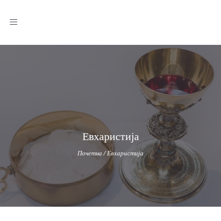
Toggle
navigation
Евхаристија
Почетна
/
Евхаристија