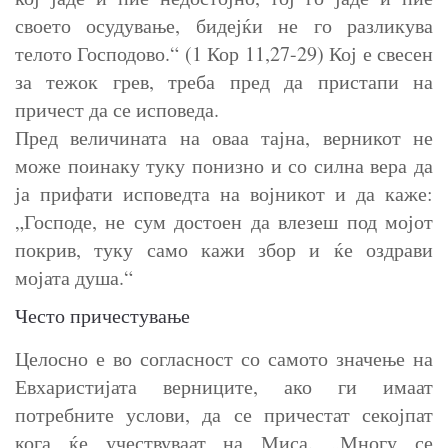
своето осудување, бидејќи не го разликува
телото Господово.“ (1 Кор 11,27-29) Кој е свесен
за тежок грев, треба пред да пристапи на
причест да се исповеда.
Пред величината на оваа тајна, верникот не
може поинаку туку понизно и со силна вера да
ја прифати исповедта на војникот и да каже:
„Господе, не сум достоен да влезеш под мојот
покрив, туку само кажи збор и ќе оздрави
мојата душа.“
Често причестување
Целосно е во согласност со самото значење на
Евхаристијата верниците, ако ги имаат
потребните услови, да се причестат секојпат
кога ќе учествуваат на Миса. „Многу се