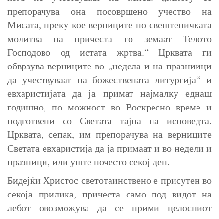
препорачува она посовршено учество на
Мисата, преку кое верниците по свештеничката
молитва на причеста го земаат Телото
Господово од истата жртва.“ Црквата ги
обврзува верниците во „недела и на празниици
да учествуваат на божествената литургија“ и
евхаристијата да ја примат најмалку еднаш
годишно, по можност во Воскресно време и
подготвени со Светата тајна на исповедта.
Црквата, сепак, им препорачува на верниците
Светата евхаристија да ја примаат и во недели и
празници, или уште почесто секој ден.
Бидејќи Христос светотаинствено е присутен во
секоја прилика, причеста само под видот на
лебот овозможува да се прими целосниот