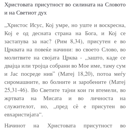
Христовата присутност во силината на Словото
и на Светиот дух
„Христос Исус, Кој умре, но уште и воскресна,
Кој е од десната страна на Бога, и Кој се
застапува за нас? (Рим 8,34), присутен е во
Црквата на повеќе начини: во своето Слово, во
молитвите на својата Црква - „зашто, каде се
двајца или тројца собрани во Мое име, таму сум
и Јас посреде нив” (Матеј 18,20), потоа меѓу
сиромашните, во болните и заробените (Матеј
25,31-46). Во Светите тајни кои ги втемели, во
жртвата на Мисата и во личноста на
служителот, но, „пред сѐ е присутен во
евхаристијата“.
Начинот на Христовата присутност во