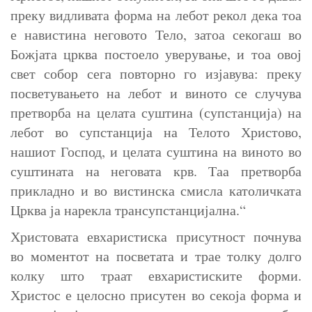
преку видливата форма на лебот рекол дека тоа
е навистина неговото Тело, затоа секогаш во
Божјата црква постоело уверување, и тоа овој
свет собор сега повторно го изјавува: преку
посветувањето на лебот и виното се случува
претворба на целата суштина (супстанција) на
лебот во супстанција на Телото Христово,
нашиот Господ, и целата суштина на виното во
суштината на неговата крв. Таа претворба
прикладно и во вистинска смисла католичката
Црква ја нарекла трансупстанцијална.“
Христовата евхаристиска присутност почнува
во моментот на посветата и трае толку долго
колку што траат евхаристиските форми.
Христос е целосно присутен во секоја форма и