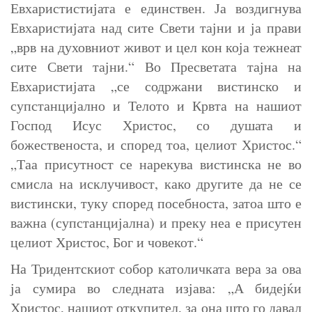
Евхаристистијата е единствен. Ја воздигнува
Евхаристијата над сите Свети тајни и ја прави
„врв на духовниот живот и цел кон која тежнеат
сите Свети тајни.“ Во Пресветата тајна на
Евхаристијата „се содржани вистинско и
супстанцијално и Телото и Крвта на нашиот
Господ Исус Христос, со душата и
божественоста, и според тоа, целиот Христос.“
„Таа присутност се нарекува вистинска не во
смисла на исклучивост, како другите да не се
вистински, туку според посебноста, затоа што е
важна (супстанцијална) и преку неа е присутен
целиот Христос, Бог и човекот.“
На Тридентскиот собор католичката вера за ова
ја сумира во следната изјава: „А бидејќи
Христос, нашиот откупител, за она што го давал