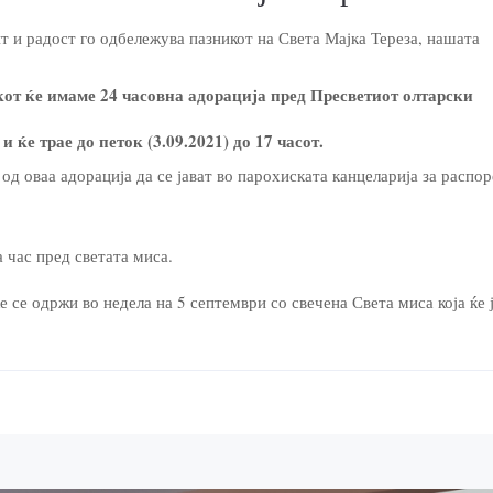
т и радост го одбележува пазникот на Света Мајка Тереза, нашата
кот ќе имаме 24 часовна адорација пред Пресветиот олтарски
и ќе трае до петок (3.09.2021) до 17 часот.
од оваа адорација да се јават во парохиската канцеларија за распор
 час пред светата миса.
е се одржи во недела на 5 септември со свечена Света миса која ќе 