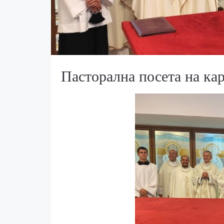
Пасторална посета на к