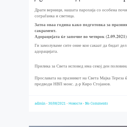
Драги верници, нашата парохија со особена почи
сограѓанка и светица.
Затоа оваа година како подготовка за празни
сакрамент.
Адорацијата ќе започне во четврок (2.09.2021) 
Ги замолуваме сите оние кои сакаат да бидат дел 
адорацијата.
Прилика за Света исповед има секој ден половина
Прославата на празникот на Света Мајка Тереза ќ
предводи НВП монс. д-р Киро Стојанов.
admin
-
30/08/2021
-
Новости
-
No Comments