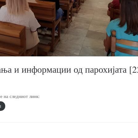
ња и информации од парохијата [2
 на следниот линк:
d