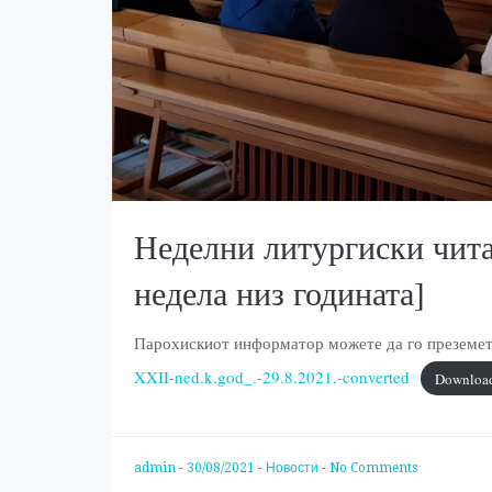
Неделни литургиски чита
недела низ годината]
Парохискиот информатор можете да го преземете
XXII-ned.k.god_.-29.8.2021.-converted
Downloa
admin
-
30/08/2021
-
Новости
-
No Comments