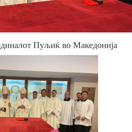
ардиналот Пуљиќ во Македонија