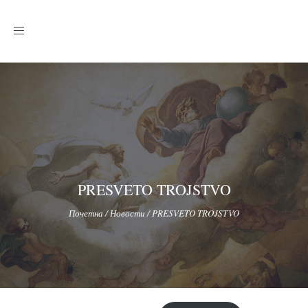
Toggle
navigation
PRESVETO TROJSTVO
Почетна
/
Новости
/
PRESVETO TROJSTVO