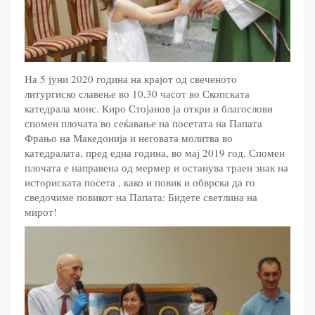
На 5 јуни 2020 година на крајот од свеченото
литургиско славење во 10.30 часот во Скопската
катедрала монс. Киро Стојанов ја откри и благослови
спомен плочата во сеќавање на посетата на Папата
Фрањо на Македонија и неговата молитва во
катедралата, пред една година, во мај 2019 год. Спомен
плочата е направена од мермер и останува траен знак на
историската посета , како и повик и обврска да го
сведочиме повикот на Папата: Бидете светлина на
мирот!