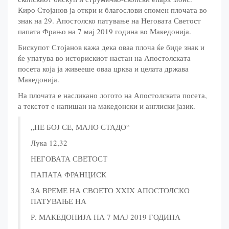
Киро Стојанов ја откри и благослови спомен плочата во
знак на 29. Апостолско патување на Неговата Светост
папата Фрањо на 7 мај 2019 година во Македонија.
Бискупот Стојанов кажа дека оваа плоча ќе биде знак и
ќе упатува во историскиот настан на Апостолската
посета која ја живееше оваа црква и целата држава
Македонија.
На плочата е насликано логото на Апостолската посета,
а текстот е напишан на македонски и англиски јазик.
„НЕ БОЈ СЕ, МАЛО СТАДО“
Лука 12,32
НЕГОВАТА СВЕТОСТ
ПАПАТА ФРАНЦИСК
ЗА ВРЕМЕ НА СВОЕТО XXIX АПОСТОЛСКО
ПАТУВАЊЕ НА
Р. МАКЕДОНИЈА НА 7 МАЈ 2019 ГОДИНА