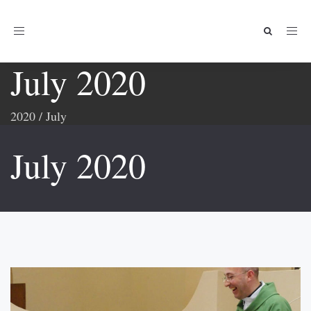
Toggle
navigation
July 2020
2020
/
July
July 2020