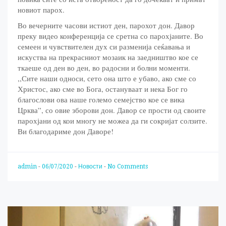
новиот парох.
Во вечерните часови истиот ден, парохот дон. Давор
преку видео конференција се сретна со парохјаните. Во
семеен и чувствителен дух си разменија сеќавања и
искуства на прекрасниот мозаик на заедништво кое се
ткаеше од ден во ден, во радосни и болни моменти.
,,Сите наши односи, сето она што е убаво, ако сме со
Христос, ако сме во Бога, остануваат и нека Бог го
благослови ова наше големо семејство кое се вика
Црква”, со овие зборови дон. Давор се прости од своите
парохјани од кои многу не можеа да ги сокријат солзите.
Ви благодариме дон Даворе!
admin
-
06/07/2020
-
Новости
-
No Comments