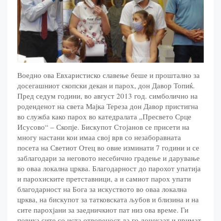
Воедно ова Евхаристиско славење беше и проштално за
досегашниот скопски декан и парох, дон Давор Топиќ.
Пред седум години, во август 2013 год. симболично на
роденденот на света Мајка Тереза дон Давор пристигна
во служба како парох во катедралата „Пресвето Срце
Исусово“ – Скопје. Бискупот Стојанов се присети на
многу настани кои имаа свој врв со незаборавната
посета на Светиот Отец во овие изминати 7 години и се
заблагодари за неговото несебично градење и дарување
во оваа локална црква. Благодарност до парохот упатија
и парохиските претставници, а и самиот парох упати
благодарност на Бога за искуството во оваа локална
црква, на бискупот за татковската љубов и близина и на
сите парохјани за заедничкиот пат низ ова време. Ги
повика сите со иста отвореност да го дочекаат и примат