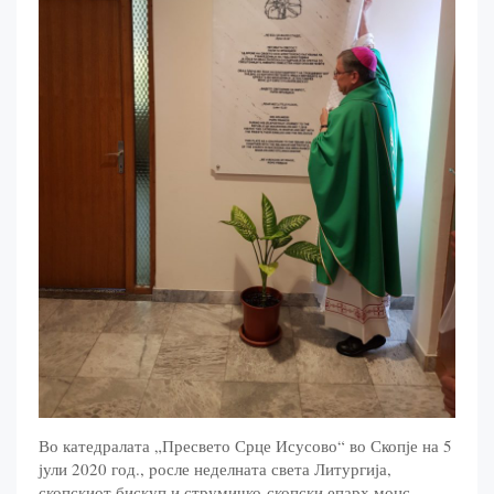
Во катедралата „Пресвето Срце Исусово“ во Скопје на 5
јули 2020 год., pосле неделната света Литургија,
скопскиот бискуп и струмичко-скопски епарх монс.