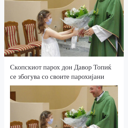
Скопскиот парох дон Давор Топиќ
се збогува со своите парохијани