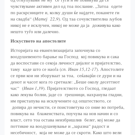
чувствуваме активен дел од тоа послание. „Затоа одете
по раскрсниците и, колку души ќе најдете, поканете ги
на свадба“ (
Матеј 22,9
). Од таа сочувствителна љубов
никој не е исклучен, никој не може да ја доживува како
нешто туѓо или далечно.
Искуството на апостолите
Историјата на евангелизацијата започнува со
воодушевеното барање на Господ кој повикува и сака
да воспостави со секоја личност дијалог и пријателство,
таму каде што се наоѓа (
сп. Иван 15,12-17
). Апостолите
се први кои ни зборуваат за тоа, сеќавајќи се дури и на
денот и часот кога го сретнале: „Беше околу десеттиот
час“ (
Иван 1,39
). Пријателството со Господ, гледаат
како лекува болни, јаде со грешници, нахранува гладни,
им пристапува на исклучените од општеството, се
допира до нечисти, се поистоветува со оние во потреба,
повикува на блаженствата, поучува на нов начин и со
власт, сето тоа остава неизбришлив белег, кој може да
поттикне на воодушевување и „заразна“ радост и
несебичност, која не може да се скроти. Како што вели