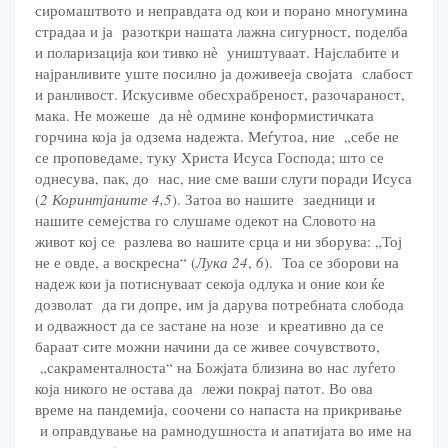
сиромаштвото и неправдата од кои и порано многумина
страдаа и ја разоткри нашата лажна сигурност, поделба
и поларизација кои тивко нѐ уништуваат. Најслабите и
најранливите уште посилно ја доживееја својата слабост
и ранливост. Искусивме обесхрабреност, разочараност,
мака. Не можеше да нѐ одмине конформистичката
горчина која ја одзема надежта. Меѓутоа, ние „себе не
се проповедаме, туку Христа Исуса Господа; што се
однесува, пак, до нас, ние сме ваши слуги поради Исуса
(
2 Коринтјаните 4,5
). Затоа во нашите заедници и
нашите семејства го слушаме одекот на Словото на
живот кој се разлева во нашите срца и ни зборува: „Тој
не е овде, а воскресна“ (
Лука 24
,
6
). Тоа се зборови на
надеж кои ја потиснуваат секоја одлука и оние кои ќе
дозволат да ги допре, им ја дарува потребната слобода
и одважност да се застане на нозе и креативно да се
бараат сите можни начини да се живее сочувството,
„сакраменталноста“ на Божјата близина во нас луѓето
која никого не остава да лежи покрај патот. Во ова
време на пандемија, соочени со напаста на прикривање
и оправдување на рамнодушноста и апатијата во име на