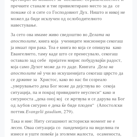
пречките станале и тие привилегирано место за да се
помаже сè и сите со Господовиот Дух. Ништо и никој не
можел да биде исклучен од ослободителното
навестување.
За сето ова имаме живо сведоштво во
Делата на
апостолите
, книга која учениците мисионери секогаш
ја имаат при рака. Тоа е книга во која се опишува како
Евангелието, таму каде што се пренесувало, секогаш
оставало зад себе пријатен мирис побудувајќи радост,
која само Духот може да го даде. Книгата
Дела на
апостолите
нѐ учи во искушенијата секогаш цврсто да
се држиме за Христос, како во нас би созреало
„уверувањето дека Бог може да дејствува во секоја
ситуација, па и покрај привидните неуспеси“ како и
сигурноста „дека оној кој се жртвува и се дарува на Бог
од љубов сигурно е дека ќе биде плоден“ (Апостолски
поттик
Evangelii gaudium
, 279).
Така и ние: Ниту сегашниот историски момент не е
лесен. Оваа ситуација со пандемијата на виделина ги
изнесе и уште повеќе ја зголеми жалоста, осаменоста,