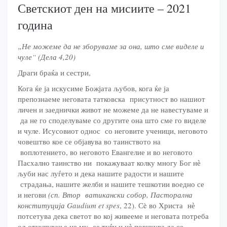
Светскиот ден на мисиите – 2021
година
„Не можеме да не зборуваме за она, што сме виделе и
чуле“ (Дела 4,20)
Драги браќа и сестри,
Кога ќе ја искусиме Божјата љубов, кога ќе ја
препознаеме неговата татковска присутност во нашиот
личен и заеднички живот не можеме да не навестуваме и
да не го споделуваме со другите она што сме го виделе
и чуле. Исусовиот однос со неговите ученици, неговото
човештво кое се објавува во таинството на
воплотението, во неговото Евангелие и во неговото
Пасхално таинство ни покажуваат колку многу Бог нѐ
љуби нас луѓето и дека нашите радости и нашите
страдања, нашите желби и нашите тешкотии воедно се
и негови
(сп. Втор ватикански собор, Пасторална
конституција Gaudium et spes
, 22). Сè во Христа нѐ
потсетува дека светот во кој живееме и неговата потреба
од откупување не му се туѓи и нѐ повикува да се