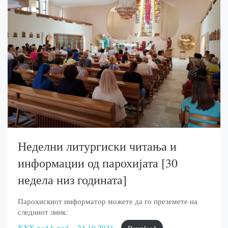
Неделни литургиски читања и
информации од парохијата [30
недела низ годината]
Парохискиот информатор можете да го преземете на
следниот линк:
XXX-ned.k.god_.-24.10.2021.
Download