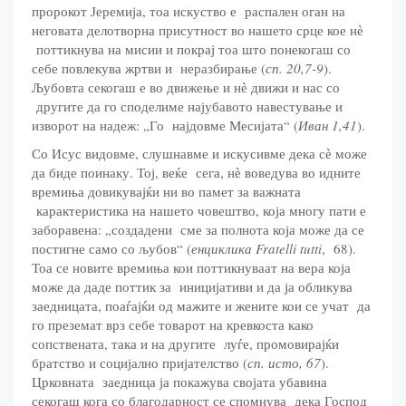
пророкот Јеремија, тоа искуство е распален оган на
неговата делотворна присутност во нашето срце кое нѐ
поттикнува на мисии и покрај тоа што понекогаш со
себе повлекува жртви и неразбирање (
сп. 20,7-9
).
Љубовта секогаш е во движење и нѐ движи и нас со
другите да го споделиме најубавото навестување и
изворот на надеж: „Го најдовме Месијата“ (
Иван 1,41
).
Со Исус видовме, слушнавме и искусивме дека сѐ може
да биде поинаку. Тој, веќе сега, нѐ воведува во идните
времиња довикувајќи ни во памет за важната
карактеристика на нашето човештво, која многу пати е
заборавена: „создадени сме за полнота која може да се
постигне само со љубов“ (
енциклика Fratelli tutti
, 68).
Тоа се новите времиња кои поттикнуваат на вера која
може да даде поттик за иницијативи и да ја обликува
заедницата, поаѓајќи од мажите и жените кои се учат да
го преземат врз себе товарот на кревкоста како
сопствената, така и на другите луѓе, промовирајќи
братство и социјално пријателство (
сп. исто, 67
).
Црковната заедница ја покажува својата убавина
секогаш кога со благодарност се спомнува дека Господ