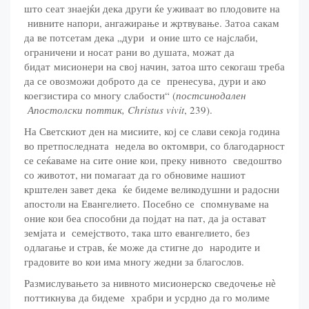
што сеат знаејќи дека други ќе уживаат во плодовите на
нивните напори, ангажирање и жртвување. Затоа сакам
да ве потсетам дека „дури и оние што се најслаби,
ограничени и носат рани во душата, можат да
бидат мисионери на свој начин, затоа што секогаш треба
да се овозможи доброто да се пренесува, дури и ако
коегзистира со многу слабости“ (
постсинодален
Апостолски поттик, Christus vivit
, 239).
На Светскиот ден на мисиите, кој се слави секоја година
во претпоследната недела во октомври, со благодарност
се сеќаваме на сите оние кои, преку нивното сведоштво
со животот, ни помагаат да го обновиме нашиот
крштелен завет дека ќе бидеме великодушни и радосни
апостоли на Евангелието. Посебно се спомнуваме на
оние кои беа способни да појдат на пат, да ја остават
земјата и семејството, така што евангелието, без
одлагање и страв, ќе може да стигне до народите и
градовите во кои има многу жедни за благослов.
Размислувањето за нивното мисионерско сведочење нѐ
поттикнува да бидеме храбри и усрдно да го молиме