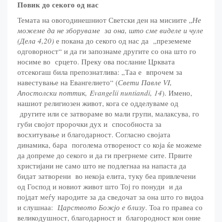
Повик до секого од нас
Темата на овогодинешниот Светски ден на мисиите „
Не
можеме да не зборуваме за она, што сме виделе и чуле
(Дела 4,20)
е покана до секого од нас да „преземеме
одговорност“ и да ги запознаме другите со она што го
носиме во срцето. Преку ова послание Црквата
отсекогаш била препознатлива: „Таа е впрочем за
навестување на Евангелието“ (
Свети Павле VI,
Апостолски поттик, Evangelii nuntiandi, 14
). Имено,
нашиот религиозен живот, кога се одделуваме од
другите или се затвораме во мали групи, малаксува, го
губи својот пророчки дух и способноста за
восхитување и благодарност. Согласно својата
динамика, бара поголема отвореност со која ќе можеме
да допреме до секого и да ги прегрнеме сите. Првите
христијани не само што не подлегнаа на напаста да
бидат затворени во некоја елита, туку беа привлечени
од Господ и новиот живот што Тој го понуди и да
појдат меѓу народите за да сведочат за она што го видоа
и слушнаа:
Царството Божјо е близу
. Тоа го правеа со
великодушност, благодарност и благородност кон оние