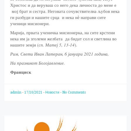
Христос и да веруваш со него дека личноста до мене е
мој брат и сестра. Неговата сочувствителна љубов нека
ги разбуди и нашите срца и нека нѐ направи сите
ученици мисионери.
Марија, првата ученичка мисионерка, на сите крстени
нека им ја зголеми желбата да бидат сол и светлина во
нашите земји (
сп. Матеј 5, 13-14
).
Рим, Свети Иван Латеран, 6 јануари 2021 година,
На празникот Богојавление.
Франциск
admin
-
17/10/2021
-
Новости
-
No Comments