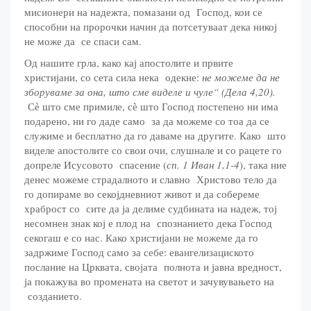
мисионери на надежта, помазани од Господ, кои се
способни на пророчки начин да потсетуваат дека никој
не може да се спаси сам.
Од нашите грла, како кај апостолите и првите
христијани, со сета сила нека одекне:
не можеме да не
зборуваме за она, што сме виделе и чуле“ (Дела 4,20).
Сѐ што сме примиле, сѐ што Господ постепено ни има
подарено, ни го даде само за да можеме со тоа да се
служиме и бесплатно да го даваме на другите. Како што
виделе апостолите со свои очи, слушнале и со рацете го
допреле Исусовото спасение (
сп. 1 Иван 1,1-4
), така ние
денес можеме страдалното и славно Христово тело да
го допираме во секојдневниот живот и да собереме
храброст со сите да ја делиме судбината на надеж, тој
несомнен знак кој е плод на спознанието дека Господ
секогаш е со нас. Како христијани не можеме да го
задржиме Господ само за себе: евангелизациското
послание на Црквата, својата полнота и јавна вредност,
ја покажува во промената на светот и зачувувањето на
созданието.