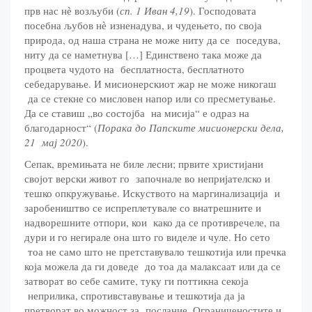
прв нас нѐ возљуби (
сп. 1 Иван 4,19
). Господовата
посебна љубов нѐ изненадува, и чудењето, по своја
природа, од наша страна не може ниту да се поседува,
ниту да се наметнува […] Единствено така може да
процвета чудото на бесплатноста, бесплатното
себедарување. И мисионерскиот жар не може никогаш
да се стекне со мисловен напор или со пресметување.
Да се ставиш „во состојба на мисија“ е одраз на
благодарност“ (
Порака до Папските мисионерски дела,
21 мај 2020
).
Сепак, времињата не биле лесни; првите христијани
својот верски живот го започнале во непријателско и
тешко опкружување. Искуството на маргинализација и
заробеништво се испреплетувале со внатрешните и
надворешните отпори, кои како да се противречеле, па
дури и го негирале она што го виделе и чуле. Но сето
тоа не само што не претставувало тешкотија или пречка
која можела да ги доведе до тоа да малаксаат или да се
затворат во себе самите, туку ги поттикна секоја
неприлика, спротивставување и тешкотија да ја
претворат во можност за послание. Ограниченостите и