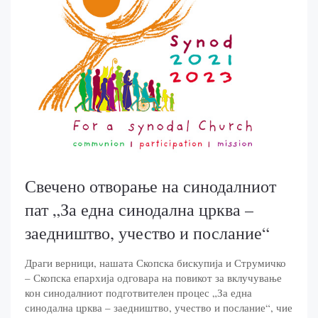
Свечено отворање на синодалниот
пат „За една синодална црква –
заедништво, учество и послание“
Драги верници, нашата Скопска бискупија и Струмичко
– Скопска епархија одговара на повикот за вклучување
кон синодалниот подготвителен процес „За една
синодална црква – заедништво, учество и послание“, чие