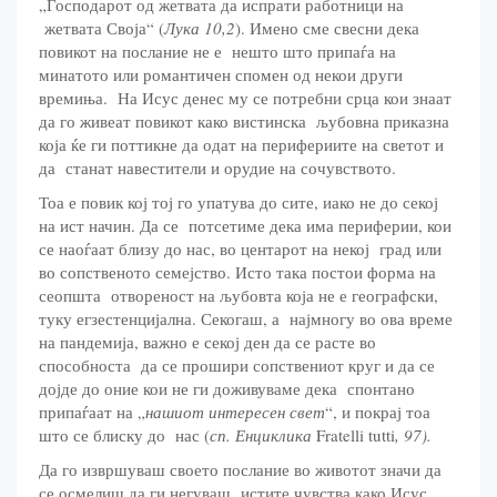
„Господарот од жетвата да испрати работници на
жетвата Своја“ (
Лука 10,2
). Имено сме свесни дека
повикот на послание не е нешто што припаѓа на
минатото или романтичен спомен од некои други
времиња. На Исус денес му се потребни срца кои знаат
да го живеат повикот како вистинска љубовна приказна
која ќе ги поттикне да одат на перифериите на светот и
да станат навестители и орудие на сочувството.
Тоа е повик кој тој го упатува до сите, иако не до секој
на ист начин. Да се потсетиме дека има периферии, кои
се наоѓаат близу до нас, во центарот на некој град или
во сопственото семејство. Исто така постои форма на
сеопшта отвореност на љубовта која не е географски,
туку егзестенцијална. Секогаш, а најмногу во ова време
на пандемија, важно е секој ден да се расте во
способноста да се прошири сопствениот круг и да се
дојде до оние кои не ги доживуваме дека спонтано
припаѓаат на „
нашиот интересен свет
“, и покрај тоа
што се блиску до нас (
сп. Енциклика
Fratelli tutti
, 97).
Да го извршуваш своето послание во животот значи да
се осмелиш да ги негуваш истите чувства како Исус