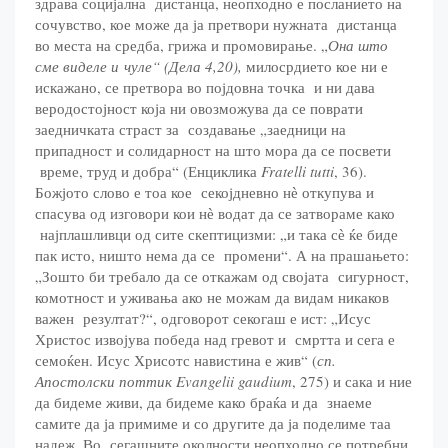
здрава социјална дистанца, неопходно е посланието на
сочувство, кое може да ја претвори нужната дистанца
во места на средба, грижа и промовирање. „
Она што
сме виделе и чуле“ (Дела 4,20),
милосрдието кое ни е
искажано, се претвора во појдовна точка и ни дава
веродостојност која ни овозможува да се поврати
заедничката страст за создавање „заедници на
припадност и солидарност на што мора да се посвети
време, труд и добра“ (Енциклика
Fratelli tutti
, 36).
Божјото слово е тоа кое секојдневно нѐ откупува и
спасува од изговори кои нѐ водат да се затвораме како
најплашливци од сите скептицизми: „и така сѐ ќе биде
пак исто, ништо нема да се промени“. А на прашањето:
„Зошто би требало да се откажам од својата сигурност,
комотност и уживања ако не можам да видам никаков
важен резултат?“, одговорот секогаш е ист: „Исус
Христос извојува победа над гревот и смртта и сега е
семоќен. Исус Хрисотс навистина е жив“ (
сп.
Апостолски поттик Evangelii gaudium
, 275) и сака и ние
да бидеме живи, да бидеме како браќа и да знаеме
самите да ја примиме и со другите да ја поделиме таа
надеж. Во сегашните околности неопходно се потребни