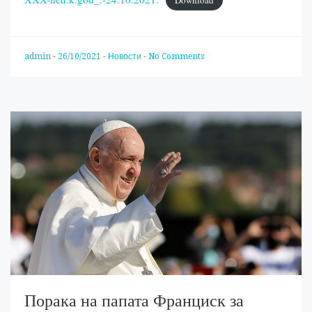
admin
-
26/10/2021
-
Новости
-
No Comments
Порака на папата Франциск за