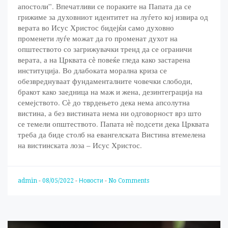
апостоли”. Впечатливи се пораките на Папата да се
грижиме за духовниот идентитет на луѓето кој извира од
верата во Исус Христос бидејќи само духовно
променети луѓе можат да го променат духот на
општеството со загрижувачки тренд да се ограничи
верата, а на Црквата сѐ повеќе гледа како застарена
институција. Во длабоката морална криза се
обезвреднуваат фундаменталните човечки слободи,
бракот како заедница на маж и жена, дезинтеграција на
семејството. Сѐ до тврдењето дека нема апсолутна
вистина, а без вистината нема ни одговорност врз што
се темели општеството. Папата нѐ подсети дека Црквата
треба да биде столб на евангелската Вистина втемелена
на вистинската лоза – Исус Христос.
admin
-
08/05/2022
-
Новости
-
No Comments