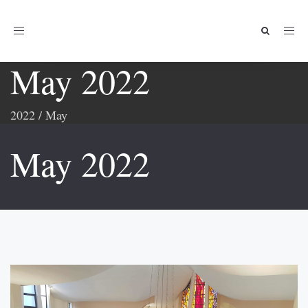
Toggle
navigation
May 2022
2022
/
May
May 2022