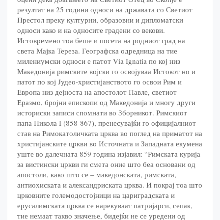
резултат на 25 години односи на државата со Светиот
Престол преку културни, образовни и дипломатски
односи како и на односите градени со векови.
Истовремено тоа беше и посета на родниот град на
света Мајка Тереза. Географска одредница на тие
милениумски односи е патот Via Ignatia по кој низ
Македонија римските војски го освојуваа Истокот но и
патот по кој Јудео-христијанството го освои Рим и
Европа низ дејноста на апостолот Павле, светиот
Еразмо, бројни епископи од Македонија и многу други
историски записи спомнати во Зборникот. Римскиот
папа Никола I (858-867), пренесувајќи го официјалниот
став на Римокатоличката црква во поглед на приматот на
христијанските цркви во Источната и Западната екумена
уште во далечната 859 година изјавил: “Римската курија
за вистински цркви ги смета оние што беа основани од
апостоли, како што се – македонската, римската,
антиохиската и александриската црква. И покрај тоа што
црковните големодостојници на цариградската и
ерусалимската црква се нарекуваат патријарси, сепак,
тие немаат такво значење, бидејќи не се уредени од