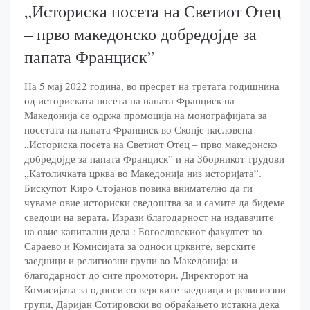
„Историска посета на Светиот Отец
– прво македонско добредојде за
папата Франциск”
На 5 мај 2022 година, во пресрет на третата годишнина
од историската посета на папата Франциск на
Македонија се одржа промоција на монографијата за
посетата на папата Франциск во Скопје насловена
„Историска посета на Светиот Отец – прво македонско
добредојде за папата Франциск” и на Зборникот трудови
„Католичката црква во Македонија низ историјата”.
Бискупот Киро Стојанов повика внимателно да ги
чуваме овие историски сведоштва за и самите да бидеме
сведоци на верата. Изрази благодарност на издавачите
на овие капитални дела : Богословскиот факултет во
Сараево и Комисијата за односи црквите, верските
заедници и религиозни групи во Македонија; и
благодарност до сите промотори. Директорот на
Комисијата за односи со верските заедници и религиозни
групи, Даријан Сотировски во обраќањето истакна дека