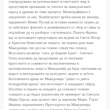
унапредување на регионалниот и светскиот мир и
представува признание за улогата на македонскиот
народ и држава во овие процеси. Монографијата е
сведоштво за ова. Надбискупот врхбосански во пензија,
кардиналот Винко Пуљиќ ја истакна важноста трајно да
се забележат фактите и доживувањата со збор и слика за
подлабоко да се разберат случувањата. Папата Фрањо,
кој за католиците представува наследник на Свети Петар
и Христов Намесник на земјата, ни порача дека како
Македонија сме дел на големо семејство според
Исусовата молитва “сите да бидеме Едно”. Светиот
Отец подтикна да продолжиме да го негуваме
братството и соживотот во мултиетничка и
мултирелигиска земја и Македонија да биде светилник на
мирот и интеграциите на културите, верите и луѓето.
Католичката црква во Македонија “дише со двете
белодробни крила” низ источниот и западниот обред.
Посебно и порача на младите да сонуваат големи
соништа и да бидат решителни по примерот на Светата
Мајка Тереза, која целиот свет ја нарекува Мајка. Ѓорге
Иванов, поранешниот Претседател на Македонија,
оцени дека доаѓањето на Светиот Отец во Скопје е