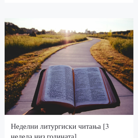
Неделни литургиски читања [3
недела низ годината]