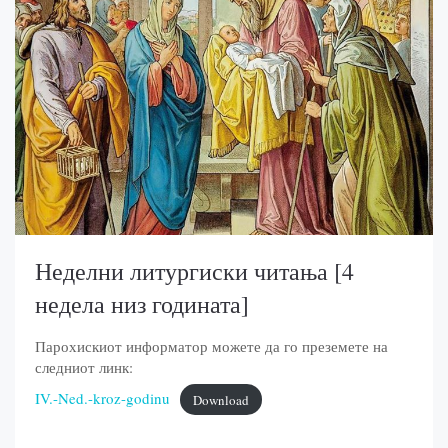
Неделни литургиски читања [4
недела низ годината]
Парохискиот информатор можете да го преземете на
следниот линк:
IV.-Ned.-kroz-godinu
Download