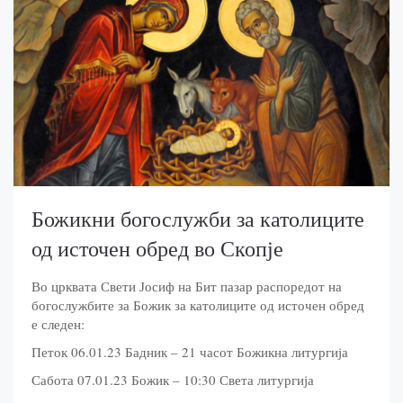
Божикни богослужби за католиците
од источен обред во Скопје
Во црквата Свети Јосиф на Бит пазар распоредот на
богослужбите за Божик за католиците од источен обред
е следен:
Петок 06.01.23 Бадник – 21 часот Божикна литургија
Сабота 07.01.23 Божик – 10:30 Света литургија