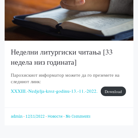
Неделни литургиски читања [33
недела низ годината]
Парохискиот информатор можете да го преземете на
следниот линк:
XXXIII.-Nedjelja-kroz-godinu-13.-11.-2022.
Download
admin
-
12/11/2022
-
Новости
-
No Comments