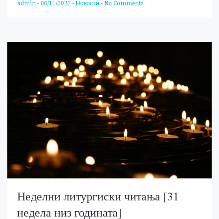
admin
-
06/11/2022
-
Новости
-
No Comments
Неделни литургиски читања [31
недела низ годината]