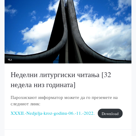
Неделни литургиски читања [32
недела низ годината]
Парохискиот информатор можете да го преземете на
следниот линк:
XXXII.-Nedjelja-kroz-godinu-06.-11.-2022.
Download