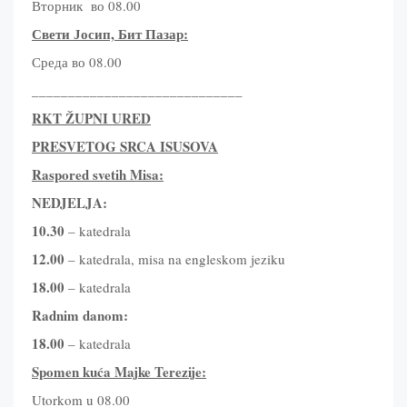
Вторник во 08.00
Свети Јосип, Бит
П
азар:
Среда во 08.00
_____________________________
RKT ŽUPNI URED
PRESVETOG SRCA ISUSOVA
Raspored
s
vetih Misa:
NEDJELJA:
10.30
– katedrala
12.00
– katedrala, misa na engleskom jeziku
18.00
– katedrala
Radnim danom:
18.00
– katedrala
Spomen kuća Majke Terezije:
Utorkom u 08.00