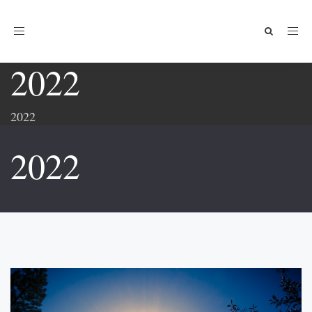
Toggle
navigation
2022
2022
2022