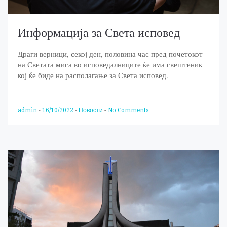
Информација за Света исповед
Драги верници, секој ден, половина час пред почетокот
на Светата миса во исповедалниците ќе има свештеник
кој ќе биде на располагање за Света исповед.
admin
-
16/10/2022
-
Новости
-
No Comments