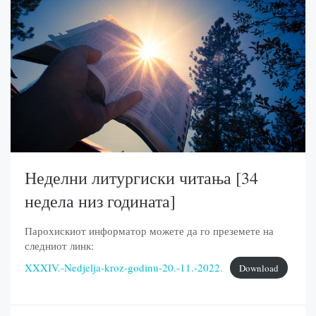
Неделни литургиски читања [34
недела низ годината]
Парохискиот информатор можете да го преземете на
следниот линк:
XXXIV.-Nedjelja-kroz-godinu-20.-11.-2022.
Download