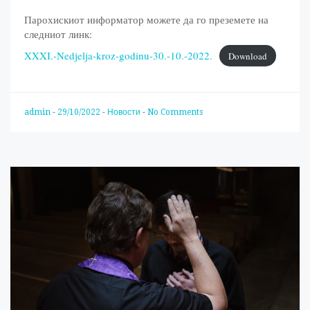
Парохискиот информатор можете да го преземете на
следниот линк:
XXXI.-Nedjelja-kroz-godinu-30.-10.-2022.
Download
admin
-
29/10/2022
-
Новости
-
No Comments