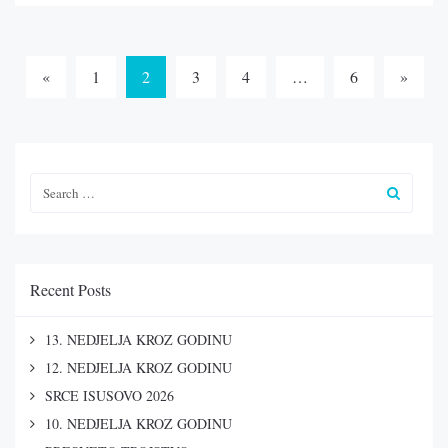
Posts
«
1
2
3
4
…
6
»
navigation
Recent Posts
13. NEDJELJA KROZ GODINU
12. NEDJELJA KROZ GODINU
SRCE ISUSOVO 2026
10. NEDJELJA KROZ GODINU