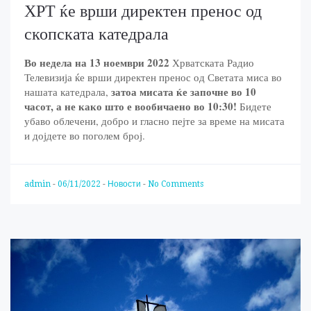
ХРТ ќе врши директен пренос од
скопската катедрала
Во недела на 13 ноември 2022
Хрватската Радио
Телевизија ќе врши директен пренос од Светата миса во
затоа мисата ќе започне во 10
нашата катедрала,
часот, а не како што е вообичаено во 10:30!
Бидете
убаво облечени, добро и гласно пејте за време на мисата
и дојдете во поголем број.
admin
-
06/11/2022
-
Новости
-
No Comments