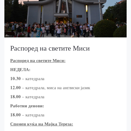
Распоред на светите Миси
Распоред на
c
ветите Миси:
НЕДЕЛА:
10.30
– катедрала
12.00
– катедрала, миса на англиски јазик
18.00
– катедрала
Работни денови:
18.00
– катедрала
Спомен куќа на Мајка Тереза: