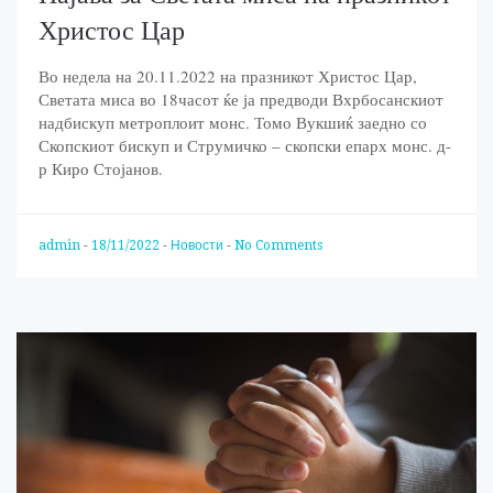
Христос Цар
Во недела на 20.11.2022 на празникот Христос Цар,
Светата миса во 18часот ќе ја предводи Вхрбосанскиот
надбискуп метроплоит монс. Томо Вукшиќ заедно со
Скопскиот бискуп и Струмичко – скопски епарх монс. д-
р Киро Стојанов.
admin
-
18/11/2022
-
Новости
-
No Comments