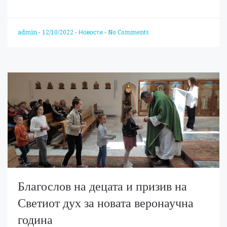
admin
-
12/10/2022
-
Новости
-
No Comments
Благослов на децата и призив на
Светиот дух за новата веронаучна
година