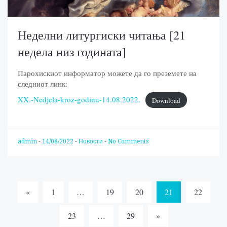
Неделни литургиски читања [21
недела низ годината]
Парохискиот информатор можете да го преземете на
следниот линк:
XX.-Nedjela-kroz-godinu-14.08.2022.
Download
admin
-
14/08/2022
-
Новости
-
No Comments
Posts
«
1
…
19
20
21
22
navigation
23
…
29
»