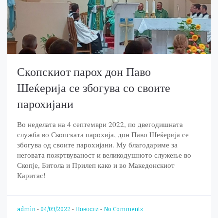
Скопскиот парох дон Паво
Шеќерија се збогува со своите
парохијани
Во неделата на 4 септември 2022, по двегодишната
служба во Скопската парохија, дон Паво Шеќерија се
збогува од своите парохијани. Му благодариме за
неговата пожртвуваност и великодушното служење во
Скопје, Битола и Прилеп како и во Македонскиот
Каритас!
admin
-
04/09/2022
-
Новости
-
No Comments