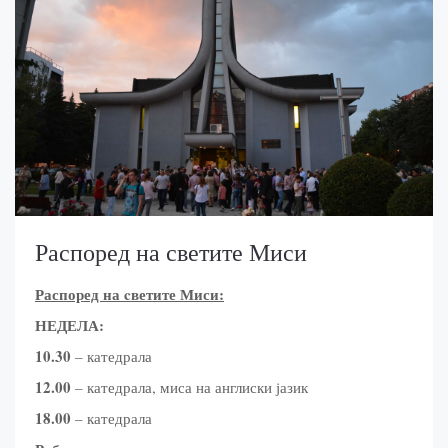
Распоред на светите Миси
Распоред на
c
ветите Миси:
НЕДЕЛА:
10.30
– катедрала
12.00
– катедрала, миса на англиски јазик
18.00
– катедрала