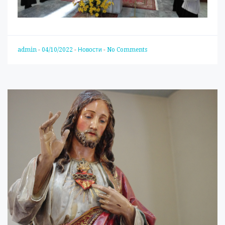
admin
-
04/10/2022
-
Новости
-
No Comments