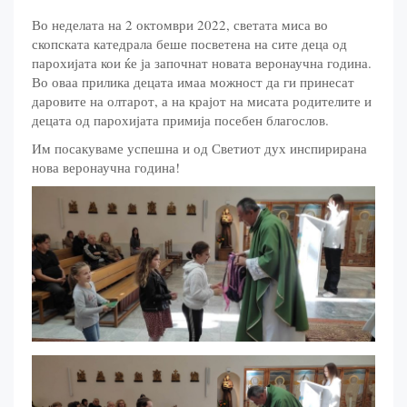
Во неделата на 2 октомври 2022, светата миса во
скопската катедрала беше посветена на сите деца од
парохијата кои ќе ја започнат новата веронаучна година.
Во оваа прилика децата имаа можност да ги принесат
даровите на олтарот, а на крајот на мисата родителите и
децата од парохијата примија посебен благослов.
Им посакуваме успешна и од Светиот дух инспирирана
нова веронаучна година!