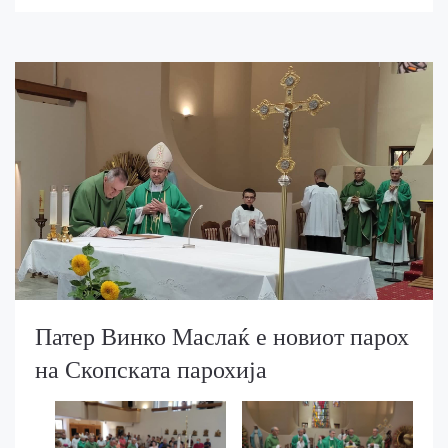
Патер Винко Маслаќ е новиот парох
на Скопската парохија