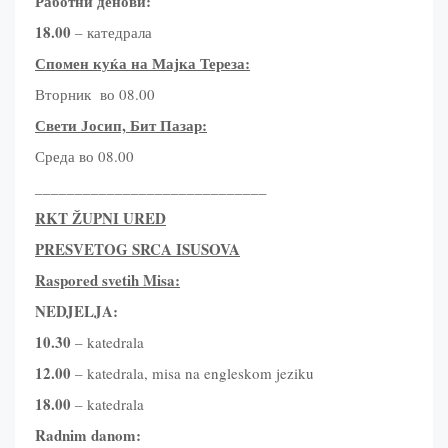
Работни денови:
18.00
– катедрала
Спомен куќа на Мајка Тереза:
Вторник во 08.00
Свети Јосип, Бит
П
азар:
Среда во 08.00
_____________________________
RKT ŽUPNI URED
PRESVETOG SRCA ISUSOVA
Raspored
s
vetih Misa:
NEDJELJA:
10.30
– katedrala
12.00
– katedrala, misa na engleskom jeziku
18.00
– katedrala
Radnim danom: