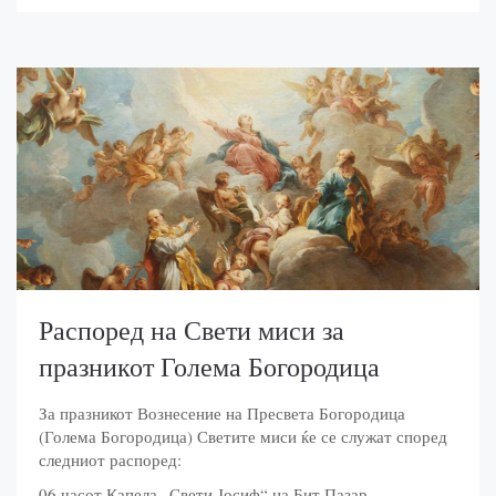
Распоред на Свети миси за
празникот Голема Богородица
За празникот Вознесение на Пресвета Богородица
(Голема Богородица) Светите миси ќе се служат според
следниот распоред:
06 часот Капела „Свети Јосиф“ на Бит Пазар