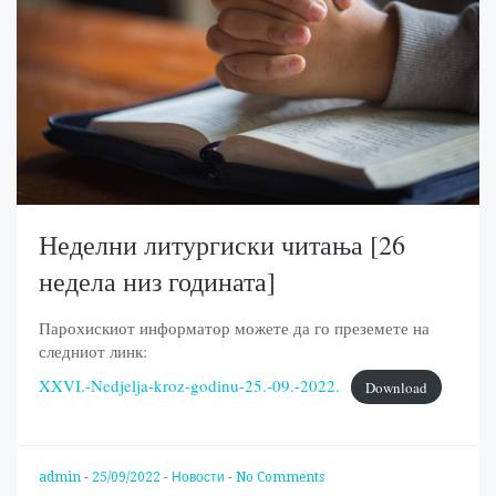
Неделни литургиски читања [26
недела низ годината]
Парохискиот информатор можете да го преземете на
следниот линк:
XXVI.-Nedjelja-kroz-godinu-25.-09.-2022.
Download
admin
-
25/09/2022
-
Новости
-
No Comments