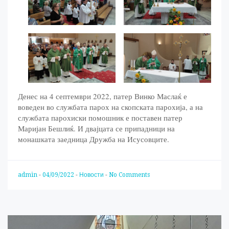
Денес на 4 септември 2022, патер Винко Маслаќ е
воведен во службата парох на скопската парохија, а на
службата парохиски помошник е поставен патер
Маријан Бешлиќ. И двајцата се припадници на
монашката заедница Дружба на Исусовците.
admin
-
04/09/2022
-
Новости
-
No Comments