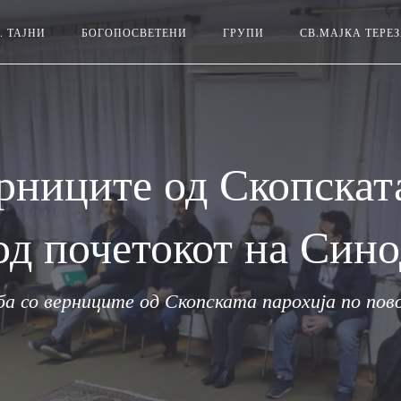
. ТАЈНИ
БОГОПОСВЕТЕНИ
ГРУПИ
СВ.МАЈКА ТЕРЕ
рниците од Скопскат
од почетокот на Сино
ба со верниците од Скопската парохија по по