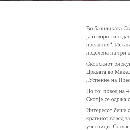
Во базиликата Св
ја отвори синодат
послание“. Истат
поделена на три 
Скопскиот бискуп
Црквата во Макед
„Успение на Пре
По тој повод на 
Скопје се одржа 
Интересот беше о
краткиот вовед з
учесници. Соглас