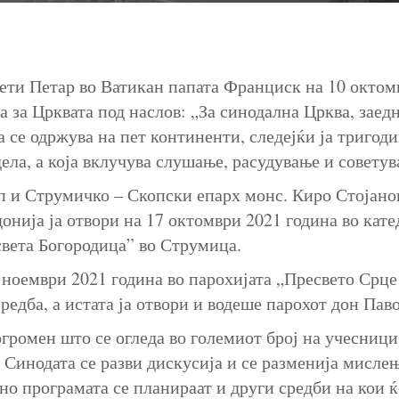
ети Петар во Ватикан папата Франциск на 10 октом
а за Црквата под наслов: „За синодална Црква, заед
а се одржува на пет континенти, следејќи ја тригод
дела, а која вклучува слушање, расудување и советув
 и Струмичко – Скопски епарх монс. Киро Стојано
онија ја отвори на 17 октомври 2021 година во кат
света Богородица” во Струмица.
4 ноември 2021 година во парохијата „Пресвето Срце
средба, а истата ја отвори и водеше парохот дон Па
громен што се огледа во големиот број на учесници
а Синодата се разви дискусија и се разменија мислењ
но програмата се планираат и други средби на кои ќе