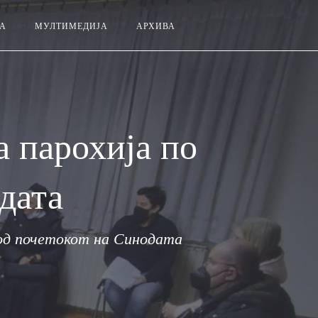
ЗА
МУЛТИМЕДИЈА
АРХИВА
а парохија по
дата
вод почетокот на Синодата