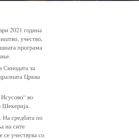
ври 2021 година
ништво, учество,
ишната програма
ање.
в Синодата за
едралната Црква
 Исусово“ во
во Шекерија.
. На средбата по
а на сите
 се учествува со