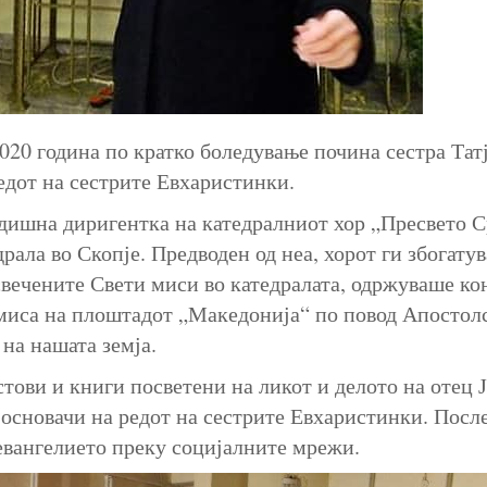
020 година по кратко боледување почина сестра Тат
редот на сестрите Евхаристинки.
дишна диригентка на катедралниот хор „Пресвето 
драла во Скопје. Предводен од неа, хорот ги збогату
свечените Свети миси во катедралата, одржуваше ко
 миса на плоштадот „Македонија“ по повод Апостолс
на нашата земја.
тови и книги посветени на ликот и делото на отец 
 основачи на редот на сестрите Евхаристинки. Посл
евангелието преку социјалните мрежи.