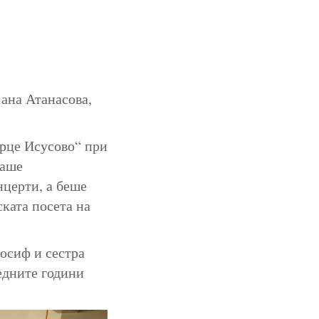
јана Атанасова,
Срце Исусово“ при
ваше
нцерти, а беше
ката посета на
Јосиф и сестра
едните години