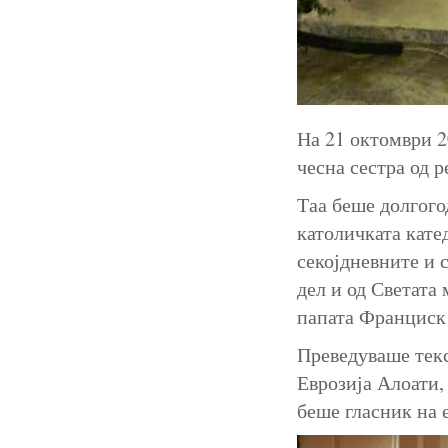
На 21 октомври 2
чесна сестра од 
Таа беше долгого
католичката кате
секојдневните и 
дел и од Светата
папата Франциск 
Преведуваше текс
Еврозија Алоати,
беше гласник на 