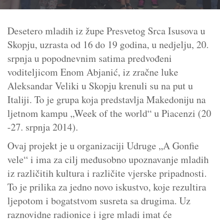
Desetero mladih iz župe Presvetog Srca Isusova u
Skopju, uzrasta od 16 do 19 godina, u nedjelju, 20.
srpnja u popodnevnim satima predvođeni
voditeljicom Enom Abjanić, iz zračne luke
Aleksandar Veliki u Skopju krenuli su na put u
Italiji. To je grupa koja predstavlja Makedoniju na
ljetnom kampu „Week of the world“ u Piacenzi (20
-27. srpnja 2014).
Ovaj projekt je u organizaciji Udruge „A Gonfie
vele“ i ima za cilj međusobno upoznavanje mladih
iz različitih kultura i različite vjerske pripadnosti.
To je prilika za jedno novo iskustvo, koje rezultira
ljepotom i bogatstvom susreta sa drugima. Uz
raznovidne radionice i igre mladi imat će