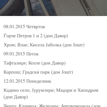
08.01.2015 Четврток
Ѓорче Петров 1 и 2 (дон Давор)
Хром; Влае; Кисела Јаболка (дон Јошт)
09.01.2015 Петок
Тафталиџе; Козле (дон Давор)
Карпош; Градски парк (дон Јошт)
12.01.2015 Понеделник
Кадино село; Јурумлери; Маџари и Хиподром
(дон Давор)
Ченто; Кланица; Железара; Автокомоанда (дон