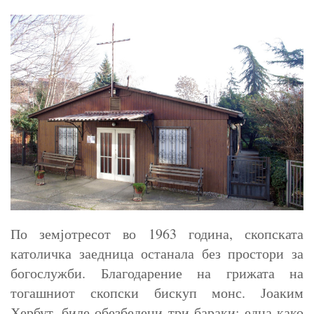
По земјотресот во 1963 година, скопската
католичка заедница останала без простори за
богослужби. Благодарение на грижата на
тогашниот скопски бискуп монс. Јоаким
Хербут, биле обезбедени три бараки: една како