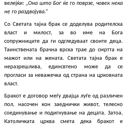
велејќи:
„Она што Бог ќе го поврзе, човек нека
не го раздвојува.“
Со Светата тајна брак се доделува родителска
власт и милост, за во име на Бога
сопружниците да ги одгледуваат своите деца.
Таинствената брачна врска трае до смртта на
мажот или на жената. Светата тајна брак е
неразрешлива, единсвтено може да се
прогласи за неважечка од страна на црковната
власт.
Бракот е договор меѓу двајца луѓе од различен
пол, насочен кон заеднички живот, телесно
соединување и подигнување на децата. Затоа,
Католичката црква смета дека бракот е