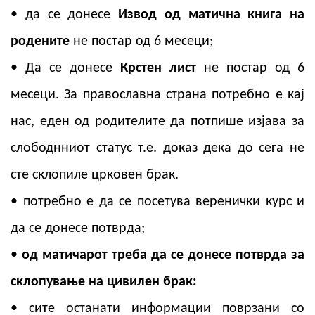
• да се донесе
Извод од матична книга на
родените
не постар од 6 месеци;
• Да се донесе
Крстен лист
не постар од 6
месеци. За православна страна потребно е кај
нас, еден од родителите да потпише изјава за
слободнниот статус т.е. доказ дека до сега не
сте склопиле црковен брак.
• потребно е да се посетува веренички курс и
да се донесе потврда;
•
од матичарот треба да се донесе потврда за
склопување на цивилен брак:
• сите останати информации поврзани со