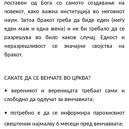
поставен од Бога со самото создавање на
човекот, како важна институција во неговиот
наум. Затоа бракот треба да биде еден (меѓу
еден маж и една жена) и не би требало да се
разрешува во било каков случај. Едност и
неразрешливост се значајни својства на
бракот.
САКАТЕ ДА СЕ ВЕНЧАТЕ ВО ЦРКВА?
• вереникот и вереницата требаат сами и
слободно да одлучат за венчавката;
• потребно е да се информира парохискиот
свештеник најмалку 6 месеци пред венчавката;