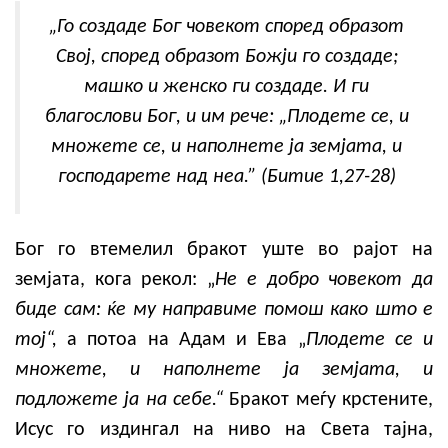
„Го создаде Бог човекот според образот
Свој, според образот Божји го создаде;
машко и женско ги создаде. И ги
благослови Бог, и им рече: „Плодете се, и
множете се, и наполнете ја земјата, и
господарете над неа.” (Битие 1,27-28)
Бог го втемелил бракот уште во рајот на
земјата, кога рекол: „
Не е добро човекот да
биде сам: ќе му направиме помош како што е
тој“,
а потоа на Адам и Ева „
Плодете се и
множете, и наполнете ја земјата, и
подложете ја на себе.“
Бракот меѓу крстените,
Исус го издингал на ниво на Света тајна,