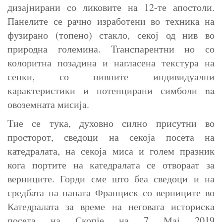
дизајнирани со ликовите на 12-те апостоли.
Панелите се рачно изработени во техника на
фузирано (топено) стакло, секој од нив во
природна големина. Trанспарентни но со
колоритна позадина и нагласена текстура на
сенки, со нивните индивидуални
карактеристики и потенцирани симболи na
овоземната мисија.
Tие се тука, духовно силно присутни во
просторот, сведоци на секоја посета на
катедралата, на секоја миса и голем празник
кога портите на катедралата се отвораат за
верниците. Горди сме што беа сведоци и на
средбата на папата Франциск со верниците во
Катедралата за време на неговата историска
посета на Скопје на 7 Мај 2019