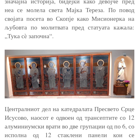
значајна историја, бидејќи како девојче пред
неа се молела света Мајка Тереза. По повод
својата посета во Скопје како Мисионерка на
љубовта по молитвата пред статуата кажала:
„Тука сè започна“.
Централниот дел на катедралата Пресвето Срце
Исусово, наосот е одвоен од трансептите со 12
алуминиумски врати во две групации од по 6, со
исполна од 12 стаклени панели кои се