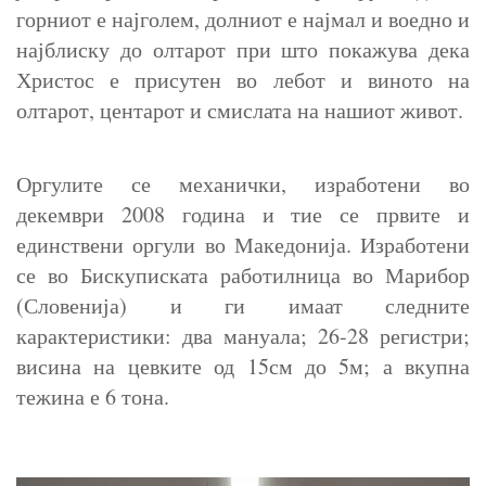
горниот е најголем, долниот е најмал и воедно и
најблиску до олтарот при што покажува дека
Христос е присутен во лебот и виното на
олтарот, центарот и смислата на нашиот живот.
Оргулите се механички, изработени во
декември 2008 година и тие се првите и
единствени оргули во Македонија. Изработени
се во Бискуписката работилница во Марибор
(Словенија) и ги имаат следните
карактеристики: два мануала; 26-28 регистри;
висина на цевките од 15см до 5м; а вкупна
тежина е 6 тона.