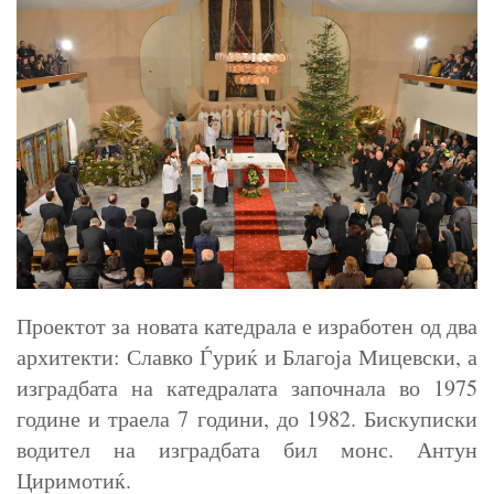
Проектот за новата катедрала е изработен од два
архитекти: Славко Ѓуриќ и Благоја Мицевски, а
изградбата на катедралата започнала во 1975
године и траела 7 години, до 1982. Бискуписки
водител на изградбата бил монс. Антун
Циримотиќ.