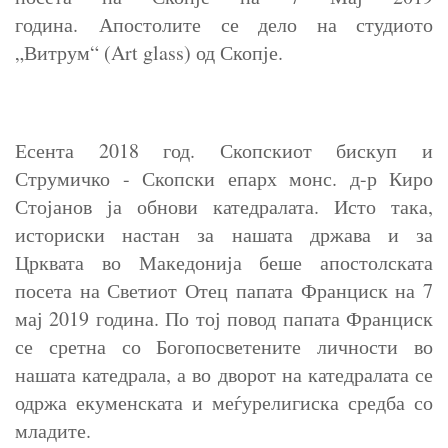
година. Апостолите се дело на студиото
„Витрум“ (Art glass) од Скопје.
Есента 2018 год. Скопскиот бискуп и
Струмичко - Скопски епарх монс. д-р Киро
Стојанов ја обнови катедралата. Исто така,
историски настан за нашата држава и за
Црквата во Македонија беше апостолската
посета на Светиот Отец папата Франциск на 7
мај 2019 година. По тој повод папата Франциск
се сретна со Богопосветените личности во
нашата катедрала, а во дворот на катедралата се
одржа екуменската и меѓурелигиска средба со
младите.