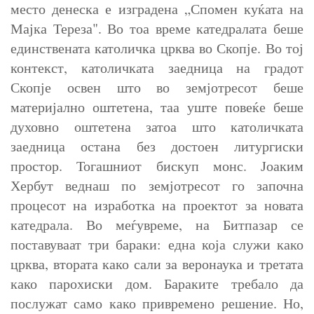
место денеска е изградена „Спомен куќата на
Мајка Тереза". Во тоа време катедралата беше
единствената католичка црква во Скопје. Во тој
контекст, католичката заедница на градот
Скопје освен што во земјотресот беше
материјално оштетена, таа уште повеќе беше
духовно оштетена затоа што католичката
заедница остана без достоен литургиски
простор. Тогашниот бискуп монс. Јоаким
Хербут веднаш по земјотресот го започна
процесот на изработка на проектот за новата
катедрала. Во меѓувреме, на Битпазар се
поставуваат три бараки: една која служи како
црква, втората како сали за веронаука и третата
како парохиски дом. Бараките требало да
послужат само како привремено решение. Но,