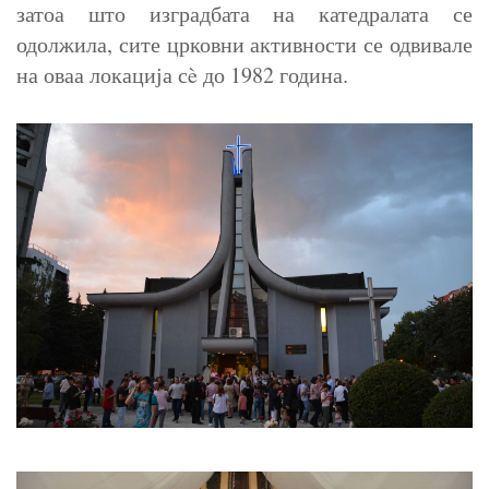
затоа што изградбата на катедралата се
одолжила, сите црковни активности се одвивале
на оваа локација сè до 1982 година.