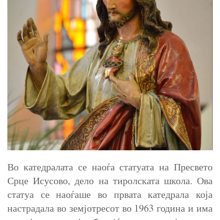
Во катедралата се наоѓа статуата на Пресвето
Срце Исусово, дело на тиролската школа. Ова
статуа се наоѓаше во првата катедрала која
настрадала во земјотресот во 1963 година и има