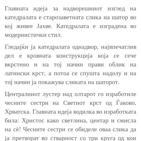
Главната идеја за надворешниот изглед на
катедралата е старозаветната слика на шатор во
кој живее Јахве. Катедралата е изградена во
модернистички стил.
Гледајќи ја катедралата однадвор, највпечатлив
дел е кровната конструкција која се сече
вкрстено и на тој начин прави облик на
латински крст, а потоа се спушта надолу и на
тој начин ја покажува сликата на шаторот.
Централниот лустер над олтарот го изработиле
чесните сестри на Светиот крст од Ѓаково,
Хрватска. Главната идеја водилка во изработката
била: Христос како светлина, центар и смисла
на сѐ! Чесните сестри се обиделе оваа слика да
ја претворат во стварност со три круга од кои