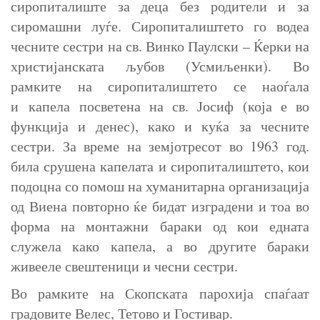
сиропиталиште за деца без родители и за
сиромашни луѓе. Сиропиталиштето го водеа
чесните сестри на св. Винко Паулски – Ќерки на
христијанската љубов (Усмиљенки). Во
рамките на сиропиталиштето се наоѓала
и капела посветена на св. Јосиф (која е во
функција и денес), како и куќа за чесните
сестри. За време на земјотресот во 1963 год.
била срушена капелата и сиропиталиштето, кои
подоцна со помош на хуманитарна организација
од Виена повторно ќе бидат изградени и тоа во
форма на монтажни бараки од кои едната
служела како капела, а во другите бараки
живееле свештеници и чесни сестри.
Во рамките на Скопската парохија спаѓаат
градовите Велес, Тетово и Гостивар.