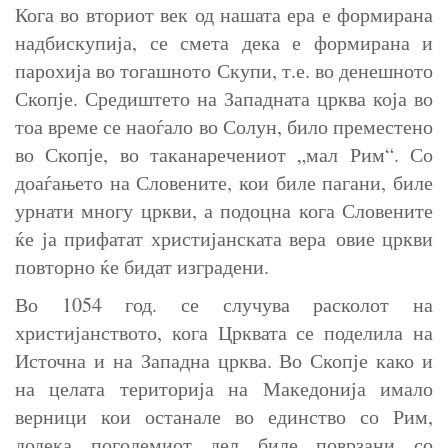
Кога во вториот век од нашата ера е формирана
надбискупија, се смета дека е формирана и
парохија во тогашното Скупи, т.е. во денешното
Скопје. Средиштето на Западната црква која во
тоа време се наоѓало во Солун, било преместено
во Скопје, во таканаречениот „мал Рим“. Со
доаѓањето на Словените, кои биле пагани, биле
урнати многу цркви, а подоцна кога Словените
ќе ја прифатат христијанската вера овие цркви
повторно ќе бидат изградени.
Во 1054 год. се случува расколот на
христијанството, кога Црквата се поделила на
Источна и на Западна црква. Во Скопје како и
на целата територија на Македонија имало
верници кои останале во единство со Рим,
додека поголемиот дел биле поврзани со