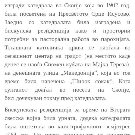
изгради катедрала во Скопје која во 1902 год.
била посветена на Пресветото Срце Исусово.
Заедно со катедралата била изградена и
бискупска резиденција како и простории
потребни за пасторална работа во парохијата.
Тогашната католичка црква се наоѓала во
сегашниот центар на градот (на местото каде
денес се наоѓа Спомен куќата на Мајка Тереза),
на денешната улица „Македонија“, која во тоа
време била наречена „Широк сокак“. Кога
султанот доаѓал во посета на Скопје,
бил дочекуван токму пред катедралата.
Бискупската резиденција за време на Втората
светска војна била урната, додека катедралата
била оштетена во катастрофалниот земјотрес
1963 год. По повод санирањето на урнатите