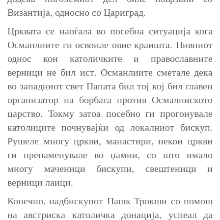
Византија, односно со Цариград.
Црквата се наоѓала во посебна ситуација кога
Османлиите ги освоиле овие краишта. Нивниот
однос кон католичките и православните
верници не бил ист. Османлиите сметале дека
во западниот свет Папата бил тој кој бил главен
организатор на борбата против Осмалниското
царство. Токму затоа посебно ги прогонувале
католиците почнувајќи од локалниот бискуп.
Рушеле многу цркви, манастири, некои цркви
ги пренаменувале во џамии, со што имало
многу маченици бискупи, свештеници и
верници лаици.
Конечно, надбискупот Пашк Трокши со помош
на австриска католичка донација, успеал да