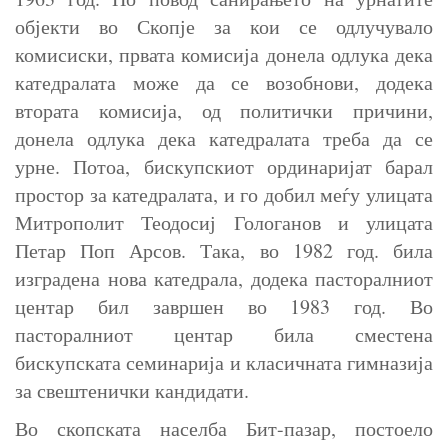
објекти во Скопје за кои се одлучувало
комисиски, првата комисија донела одлука дека
катедралата може да се возобнови, додека
втората комисија, од политички причини,
донела одлука дека катедралата треба да се
урне. Потоа, бискупскиот ординаријат барал
простор за катедралата, и го добил меѓу улицата
Митрополит Теодосиј Гологанов и улицата
Петар Поп Арсов. Така, во 1982 год. била
изградена нова катедрала, додека пасторалниот
центар бил завршен во 1983 год. Во
пасторалниот центар била сместена
бискупската семинарија и класичната гимназија
за свештенички кандидати.
Во скопската населба Бит-пазар, постоело